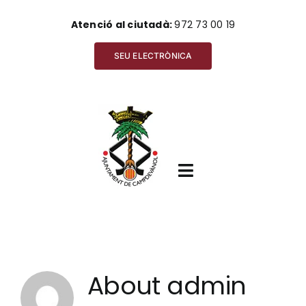
Skip
Atenció al ciutadà:
972 73 00 19
to
content
SEU ELECTRÒNICA
Toggle
Navigation
Inici
About
admin
Ajuntament