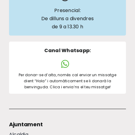
Presencial:
De dilluns a divendres
de 9 a 13.30 h
Canal Whatsapp
:
Per donar-se d’alta, només cal enviar un missatge
dient “Hola” i automàticament se li donarà la
benvinguda. Clica i envia’ns el teu missatge!
Ajuntament
Alcaldia