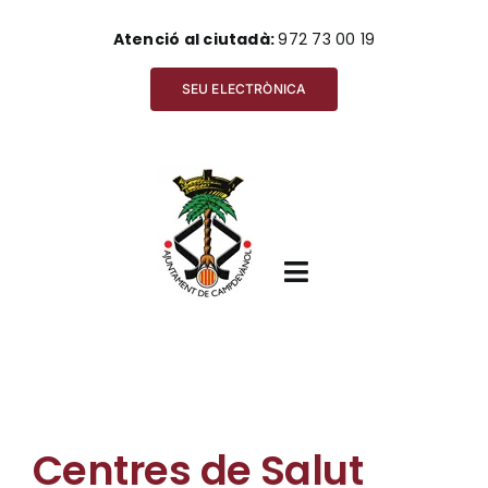
Skip
Atenció al ciutadà:
972 73 00 19
to
content
SEU ELECTRÒNICA
Toggle
Navigation
Inici
Centres de Salut
Ajuntament