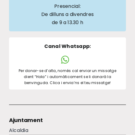
Presencial:
De dilluns a divendres
de 9 a 13.30 h
Canal Whatsapp
:
Per donar-se d’alta, només cal enviar un missatge
dient “Hola” i automàticament se li donarà la
benvinguda. Clica i envia’ns el teu missatge!
Ajuntament
Alcaldia