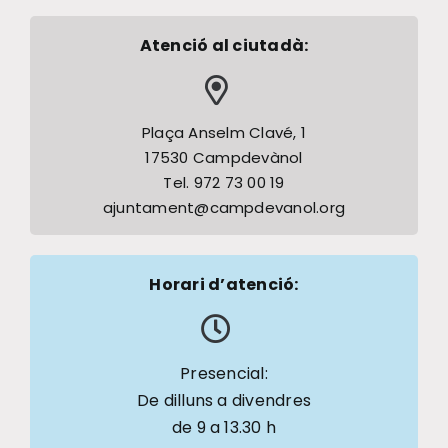
Atenció al ciutadà:
Plaça Anselm Clavé, 1
17530 Campdevànol
Tel. 972 73 00 19
ajuntament@campdevanol.org
Horari d’atenció:
Presencial:
De dilluns a divendres
de 9 a 13.30 h