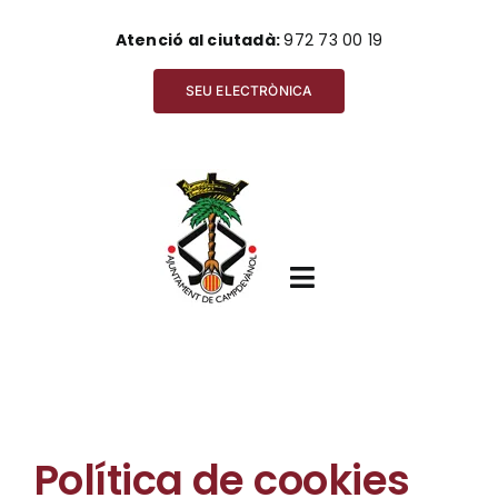
Skip
Atenció al ciutadà:
972 73 00 19
to
content
SEU ELECTRÒNICA
Toggle
Navigation
Inici
Política de cookies
Ajuntament