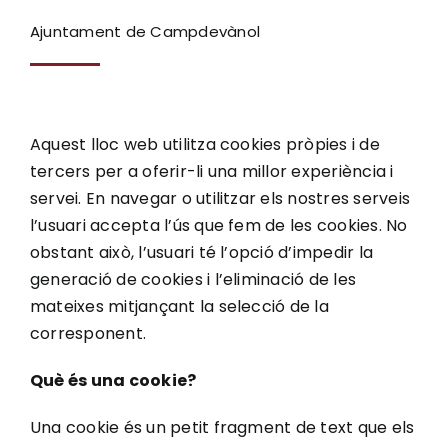
Ajuntament de Campdevànol
Ciutadania
Actualitat
Aquest lloc web utilitza cookies pròpies i de
tercers per a oferir-li una millor experiència i
Municipi
servei. En navegar o utilitzar els nostres serveis
l’usuari accepta l’ús que fem de les cookies. No
Cerca
obstant això, l’usuari té l’opció d’impedir la
…
generació de cookies i l’eliminació de les
mateixes mitjançant la selecció de la
corresponent.
Què és una cookie?
Una cookie és un petit fragment de text que els