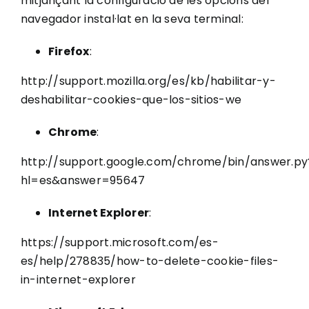
mitjançant la configuració de les opcions del
navegador instal·lat en la seva terminal:
Firefox
:
http://support.mozilla.org/es/kb/habilitar-y-
deshabilitar-cookies-que-los-sitios-we
Chrome
:
http://support.google.com/chrome/bin/answer.py
hl=es&answer=95647
Internet Explorer
:
https://support.microsoft.com/es-
es/help/278835/how-to-delete-cookie-files-
in-internet-explorer