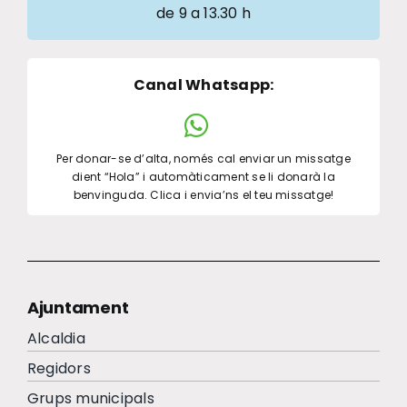
de 9 a 13.30 h
Canal Whatsapp
:
Per donar-se d’alta, només cal enviar un missatge
dient “Hola” i automàticament se li donarà la
benvinguda. Clica i envia’ns el teu missatge!
Ajuntament
Alcaldia
Regidors
Grups municipals