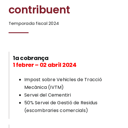
contribuent
Ciutadania
Temporada fiscal 2024
Actualitat
Municipi
1a cobrança
1 febrer – 02 abril 2024
Cerca
…
Impost sobre Vehicles de Tracció
Mecànica (IVTM)
Servei del Cementiri
50% Servei de Gestió de Residus
(escombraries comercials)