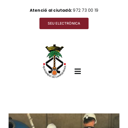
Skip
Atenció al ciutadà:
972 73 00 19
to
content
SEU ELECTRÒNICA
Toggle
Navigation
Inici
Ajuntament