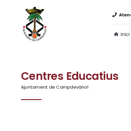
Skip
to
Atenc
content
Inici
Centres Educatius
Ajuntament de Campdevànol