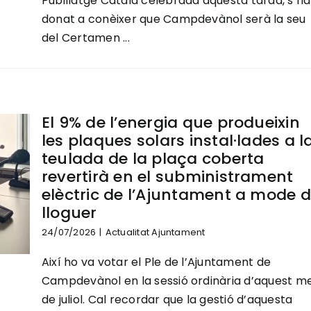
Pubillatge Català celebrada aquesta tarda, s’ha
donat a conèixer que Campdevànol serà la seu
del Certamen ...
El 9% de l’energia que produeixin
les plaques solars instal·lades a l
teulada de la plaça coberta
revertirà en el subministrament
elèctric de l’Ajuntament a mode 
lloguer
24/07/2026
|
Actualitat Ajuntament
Així ho va votar el Ple de l’Ajuntament de
Campdevànol en la sessió ordinària d’aquest m
de juliol. Cal recordar que la gestió d’aquesta