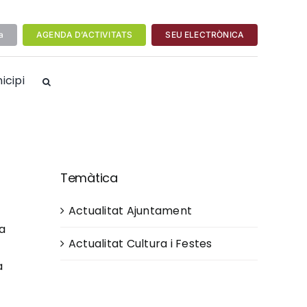
a
AGENDA D’ACTIVITATS
SEU ELECTRÒNICA
icipi
a
Temàtica
Actualitat Ajuntament
a
Actualitat Cultura i Festes
,
a