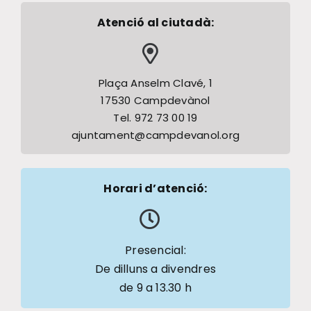
Atenció al ciutadà:
Plaça Anselm Clavé, 1
17530 Campdevànol
Tel. 972 73 00 19
ajuntament@campdevanol.org
Horari d’atenció:
Presencial:
De dilluns a divendres
de 9 a 13.30 h