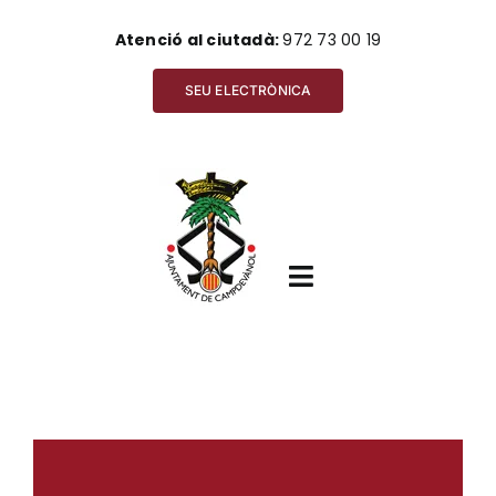
Skip
Atenció al ciutadà:
972 73 00 19
to
content
SEU ELECTRÒNICA
Toggle
Navigation
Inici
View
Ajuntament
Larger