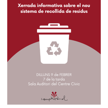
Image
Ciutadania
Actualitat
Municipi
Cerca
…