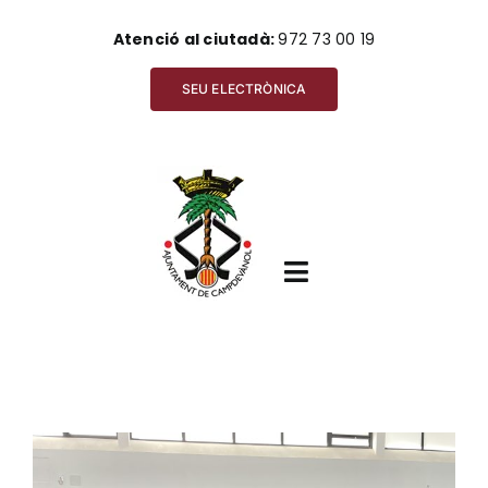
Skip
Atenció al ciutadà:
972 73 00 19
to
content
SEU ELECTRÒNICA
Toggle
Navigation
Inici
View
Ajuntament
Larger