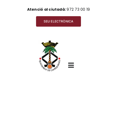
Skip
Atenció al ciutadà:
972 73 00 19
to
content
SEU ELECTRÒNICA
Toggle
Navigation
Inici
Ajuntament