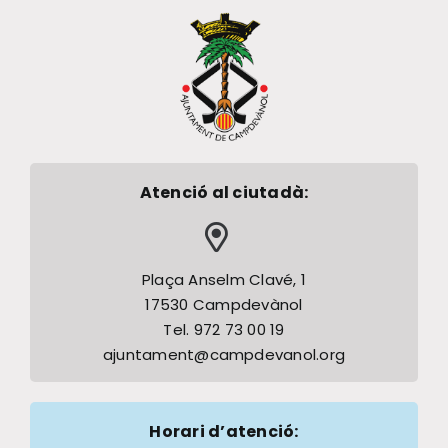
Atenció al ciutadà:
Plaça Anselm Clavé, 1
17530 Campdevànol
Tel. 972 73 00 19
ajuntament@campdevanol.org
Horari d’atenció: