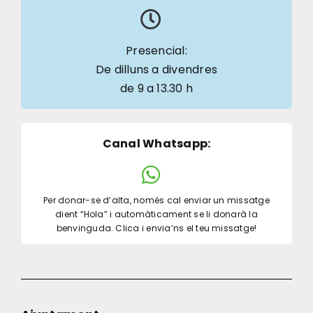
Presencial:
De dilluns a divendres
de 9 a 13.30 h
Canal Whatsapp
:
Per donar-se d’alta, només cal enviar un missatge
dient “Hola” i automàticament se li donarà la
benvinguda. Clica i envia’ns el teu missatge!