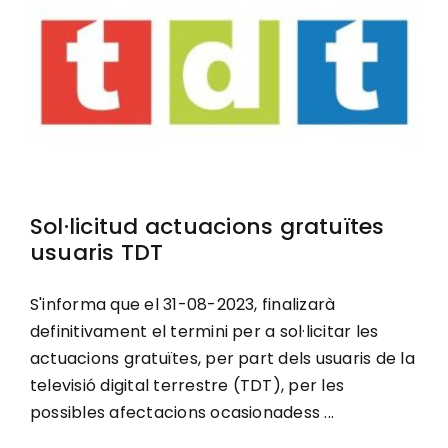
Ciutadania
Actualitat
Municipi
Sol·licitud actuacions gratuïtes
Cerca
usuaris TDT
…
S'informa que el 31-08-2023, finalizarà
definitivament el termini per a sol·licitar les
actuacions gratuïtes, per part dels usuaris de la
televisió digital terrestre (TDT), per les
possibles afectacions ocasionadess ...