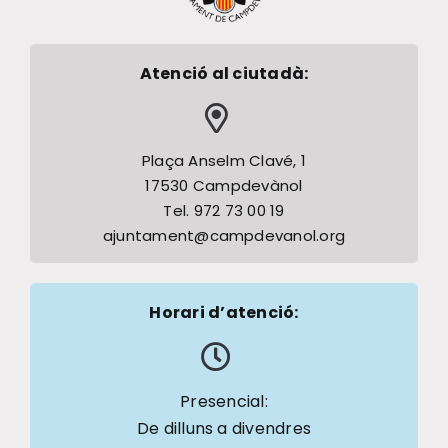
Atenció al ciutadà:
Plaça Anselm Clavé, 1
17530 Campdevànol
Tel. 972 73 00 19
ajuntament@campdevanol.org
Horari d’atenció:
Presencial:
De dilluns a divendres