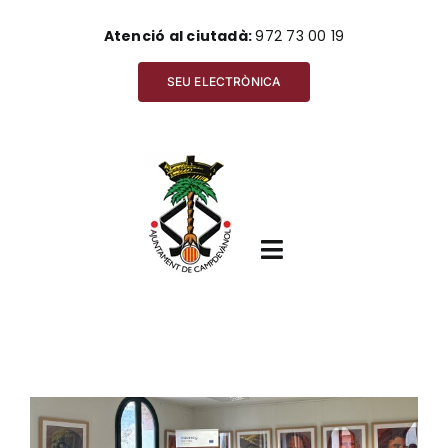
Skip
Atenció al ciutadà:
972 73 00 19
to
content
SEU ELECTRÒNICA
Toggle
Navigation
Inici
View
Ajuntament
Larger