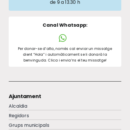
de 9 a 13.30 h
Canal Whatsapp
:
Per donar-se d’alta, només cal enviar un missatge
dient “Hola” i automàticament se li donarà la
benvinguda. Clica i envia’ns el teu missatge!
Ajuntament
Alcaldia
Regidors
Grups municipals