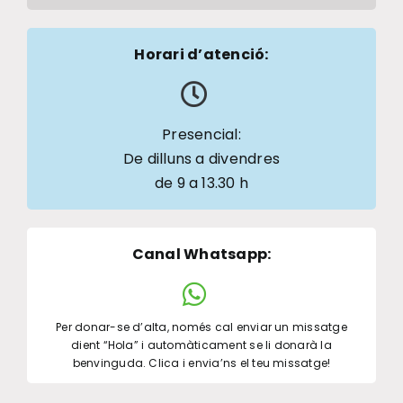
Horari d’atenció:
Presencial:
De dilluns a divendres
de 9 a 13.30 h
Canal Whatsapp
:
Per donar-se d’alta, només cal enviar un missatge
dient “Hola” i automàticament se li donarà la
benvinguda. Clica i envia’ns el teu missatge!