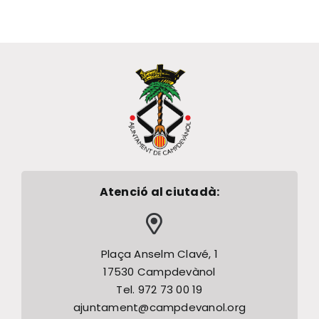
Atenció al ciutadà:
Plaça Anselm Clavé, 1
17530 Campdevànol
Tel. 972 73 00 19
ajuntament@campdevanol.org