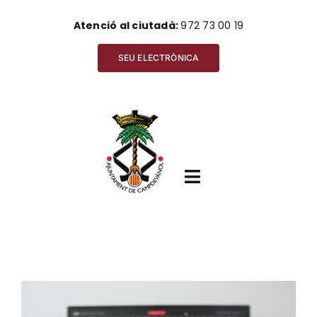
Skip
Atenció al ciutadà:
972 73 00 19
to
content
SEU ELECTRÒNICA
Toggle
Navigation
Inici
View
Ajuntament
Larger