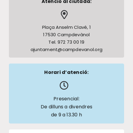
Atenció al ciutadà:
Plaça Anselm Clavé, 1
17530 Campdevànol
Tel. 972 73 00 19
ajuntament@campdevanol.org
Horari d’atenció:
Presencial:
De dilluns a divendres
de 9 a 13.30 h