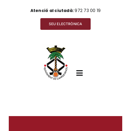
Skip
Atenció al ciutadà:
972 73 00 19
to
content
SEU ELECTRÒNICA
Toggle
Navigation
Inici
View
Ajuntament
Larger