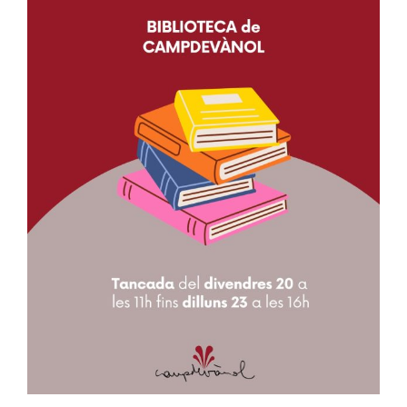
Image
Ciutadania
Actualitat
Municipi
Cerca
…