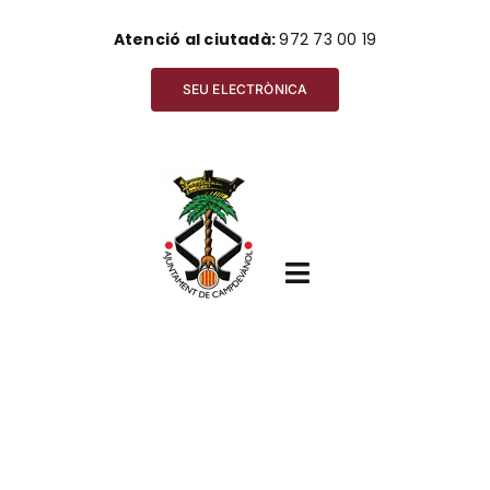
Skip
Atenció al ciutadà:
972 73 00 19
to
content
SEU ELECTRÒNICA
Toggle
Navigation
Inici
Ajuntament