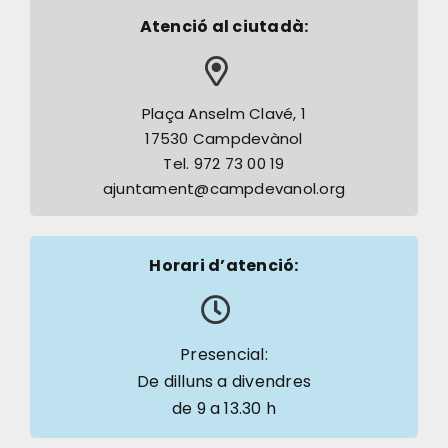
Atenció al ciutadà:
Plaça Anselm Clavé, 1
17530 Campdevànol
Tel. 972 73 00 19
ajuntament@campdevanol.org
Horari d’atenció:
Presencial:
De dilluns a divendres
de 9 a 13.30 h