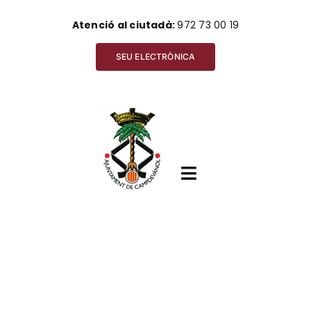
Skip
Atenció al ciutadà:
972 73 00 19
to
content
SEU ELECTRÒNICA
Toggle
Navigation
Inici
Ajuntament