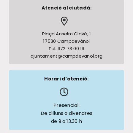
Atenció al ciutadà:
Plaça Anselm Clavé, 1
17530 Campdevànol
Tel. 972 73 00 19
ajuntament@campdevanol.org
Horari d’atenció:
Presencial:
De dilluns a divendres
de 9 a 13.30 h