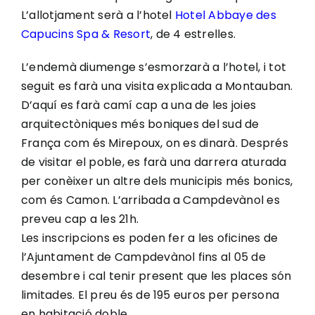
L’allotjament serà a l’hotel
Hotel Abbaye des
Capucins Spa & Resort
, de 4 estrelles.
L’endemà diumenge s’esmorzarà a l’hotel, i tot
seguit es farà una visita explicada a Montauban.
D’aquí es farà camí cap a una de les joies
arquitectòniques més boniques del sud de
França com és Mirepoux, on es dinarà. Després
de visitar el poble, es farà una darrera aturada
per conèixer un altre dels municipis més bonics,
com és Camon. L’arribada a Campdevànol es
preveu cap a les 21h.
Les inscripcions es poden fer a les oficines de
l’Ajuntament de Campdevànol fins al 05 de
desembre i cal tenir present que les places són
limitades. El preu és de 195 euros per persona
en habitació doble.