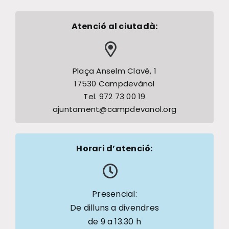
Atenció al ciutadà:
Plaça Anselm Clavé, 1
17530 Campdevànol
Tel. 972 73 00 19
ajuntament@campdevanol.org
Horari d’atenció:
Presencial:
De dilluns a divendres
de 9 a 13.30 h