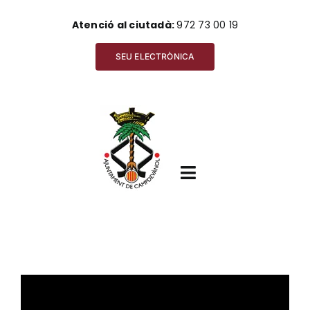
Skip
Atenció al ciutadà:
972 73 00 19
to
content
SEU ELECTRÒNICA
Toggle
Navigation
Inici
Ajuntament