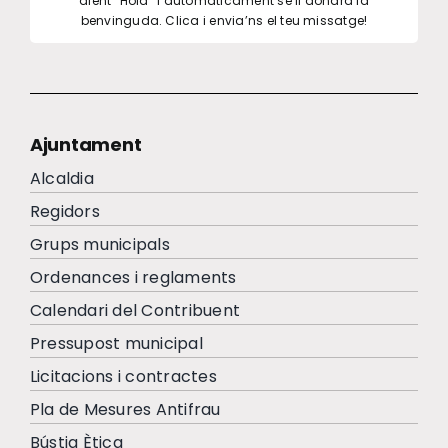
dient “Hola” i automàticament se li donarà la
benvinguda. Clica i envia’ns el teu missatge!
Ajuntament
Alcaldia
Regidors
Grups municipals
Ordenances i reglaments
Calendari del Contribuent
Pressupost municipal
Licitacions i contractes
Pla de Mesures Antifrau
Bústia Ètica