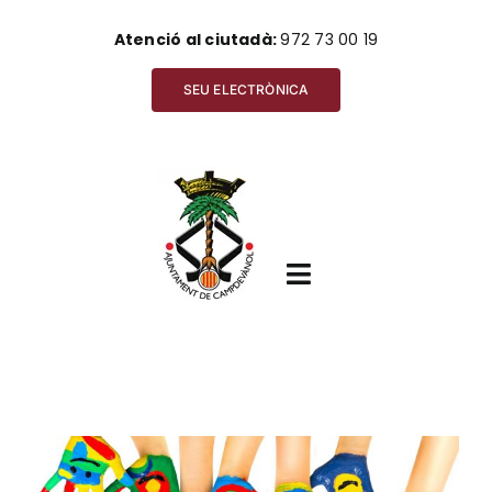
Skip
Atenció al ciutadà:
972 73 00 19
to
content
SEU ELECTRÒNICA
Toggle
Navigation
Inici
View
Ajuntament
Larger