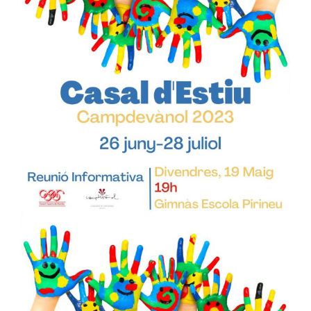
Image
Ciutadania
Actualitat
Municipi
Cerca
…