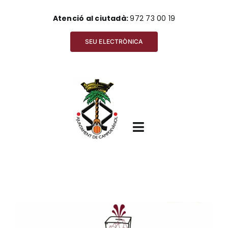
Skip
Atenció al ciutadà:
972 73 00 19
to
content
SEU ELECTRÒNICA
Toggle
Navigation
Inici
View
Ajuntament
Larger