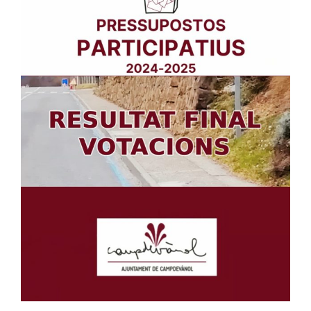
Image
Ciutadania
Actualitat
Municipi
Cerca
…