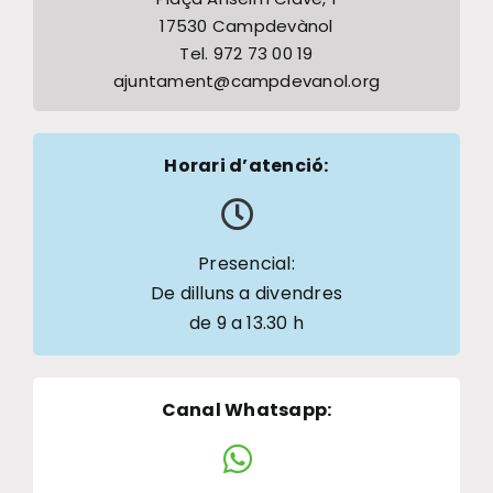
17530 Campdevànol
Tel. 972 73 00 19
ajuntament@campdevanol.org
Horari d’atenció:
Presencial:
De dilluns a divendres
de 9 a 13.30 h
Canal Whatsapp
: