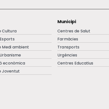
Municipi
e Cultura
Centres de Salut
’Esports
Farmàcies
e Medi ambient
Transports
’Urbanisme
Urgències
ó econòmica
Centres Educatius
e Joventut