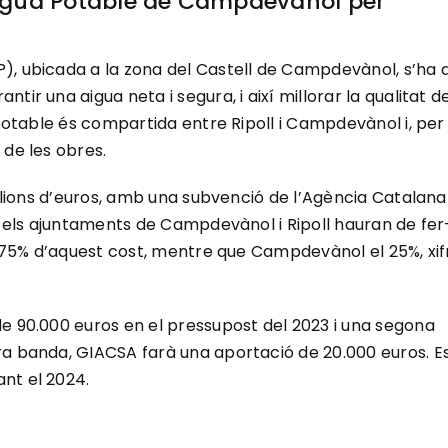
’Aigua Potable de Campdevànol per
), ubicada a la zona del Castell de Campdevànol, s’ha 
ir una aigua neta i segura, i així millorar la qualitat d
 potable és compartida entre Ripoll i Campdevànol i, per
 de les obres.
milions d’euros, amb una subvenció de l’Agència Catalana
t, els ajuntaments de Campdevànol i Ripoll hauran de fer
el 75% d’aquest cost, mentre que Campdevànol el 25%, xif
de 90.000 euros en el pressupost del 2023 i una segona
ra banda, GIACSA farà una aportació de 20.000 euros. E
nt el 2024.