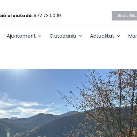
ió al ciutadà:
972 73 00 19
Bústia Ètic
Ajuntament
Ciutadania
Actualitat
Mun