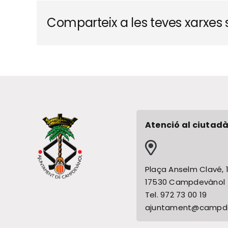
Comparteix a les teves xarxes s
Atenció al ciutadà
Plaça Anselm Clavé, 
17530 Campdevànol
Tel. 972 73 00 19
ajuntament@campde