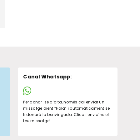
pp
legram
Canal Whatsapp
:
Per donar-se d’alta, només cal enviar un
missatge dient “Hola” i automàticament se
li donarà la benvinguda. Clica i envia’ns el
teu missatge!