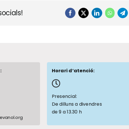
ocials!
Facebook
X
LinkedIn
WhatsA
Te
:
Horari d’atenció:
1
Presencial:
De dilluns a divendres
de 9 a 13.30 h
vanol.org