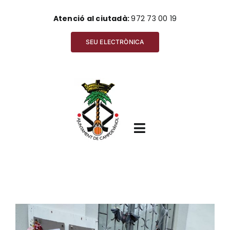
Skip
Atenció al ciutadà:
972 73 00 19
to
content
SEU ELECTRÒNICA
Toggle
Navigation
Inici
View
Ajuntament
Larger