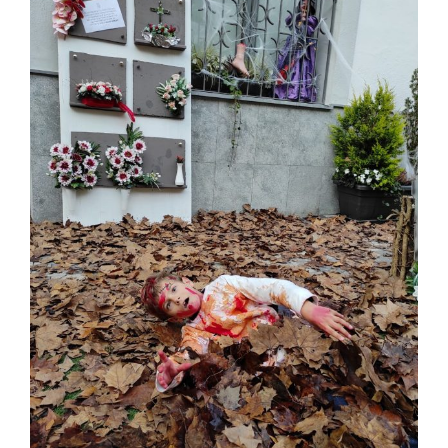
Image
Ciutadania
Actualitat
Municipi
Cerca
…