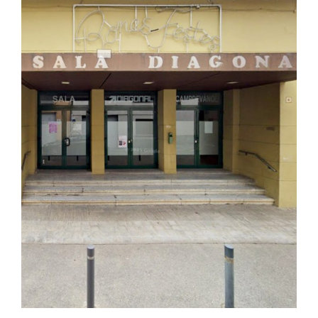
Image
Ciutadania
Actualitat
Municipi
Cerca
…