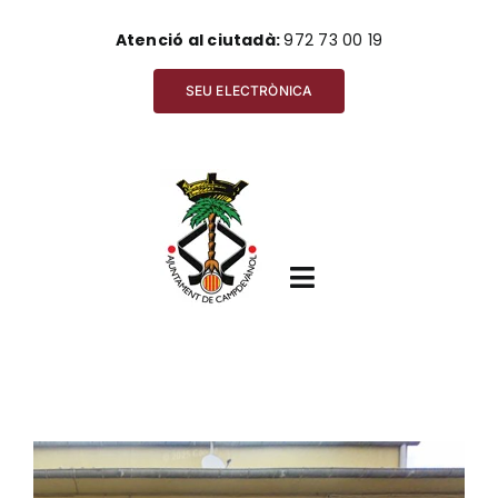
Skip
Atenció al ciutadà:
972 73 00 19
to
content
SEU ELECTRÒNICA
Toggle
Navigation
Inici
View
Ajuntament
Larger