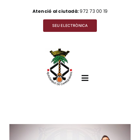
Skip
Atenció al ciutadà:
972 73 00 19
to
content
SEU ELECTRÒNICA
Toggle
Navigation
Inici
View
Ajuntament
Larger