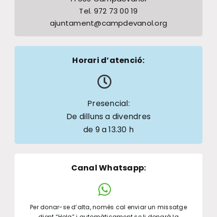
Tel. 972 73 00 19
ajuntament@campdevanol.org
Horari d’atenció:
Presencial:
De dilluns a divendres
de 9 a 13.30 h
Canal Whatsapp
:
Per donar-se d’alta, només cal enviar un missatge
dient “Hola” i automàticament se li donarà la