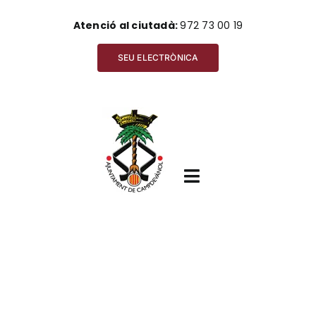
Skip
Atenció al ciutadà:
972 73 00 19
to
content
SEU ELECTRÒNICA
Toggle
Navigation
Inici
Ajuntament