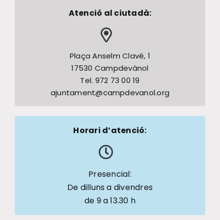
Atenció al ciutadà:
Plaça Anselm Clavé, 1
17530 Campdevànol
Tel. 972 73 00 19
ajuntament@campdevanol.org
Horari d’atenció:
Presencial:
De dilluns a divendres
de 9 a 13.30 h