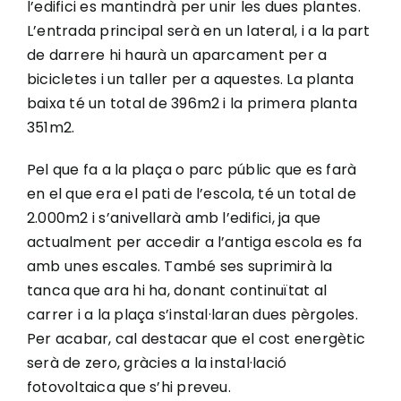
l’edifici es mantindrà per unir les dues plantes.
L’entrada principal serà en un lateral, i a la part
de darrere hi haurà un aparcament per a
bicicletes i un taller per a aquestes. La planta
baixa té un total de 396m2 i la primera planta
351m2.
Pel que fa a la plaça o parc públic que es farà
en el que era el pati de l’escola, té un total de
2.000m2 i s’anivellarà amb l’edifici, ja que
actualment per accedir a l’antiga escola es fa
amb unes escales. També ses suprimirà la
tanca que ara hi ha, donant continuïtat al
carrer i a la plaça s’instal·laran dues pèrgoles.
Per acabar, cal destacar que el cost energètic
serà de zero, gràcies a la instal·lació
fotovoltaica que s’hi preveu.