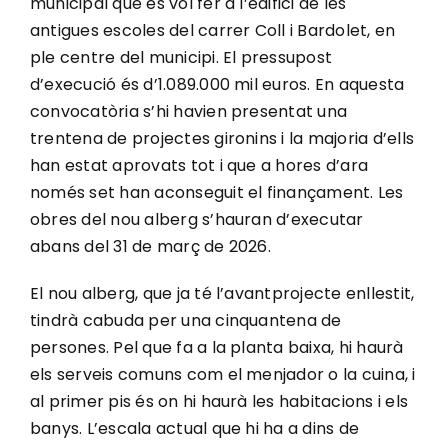
municipal que es vol fer a l’edifici de les
antigues escoles del carrer Coll i Bardolet, en
ple centre del municipi. El pressupost
d’execució és d’1.089.000 mil euros. En aquesta
convocatòria s’hi havien presentat una
trentena de projectes gironins i la majoria d’ells
han estat aprovats tot i que a hores d’ara
només set han aconseguit el finançament. Les
obres del nou alberg s’hauran d’executar
abans del 31 de març de 2026.
El nou alberg, que ja té l’avantprojecte enllestit,
tindrà cabuda per una cinquantena de
persones. Pel que fa a la planta baixa, hi haurà
els serveis comuns com el menjador o la cuina, i
al primer pis és on hi haurà les habitacions i els
banys. L’escala actual que hi ha a dins de