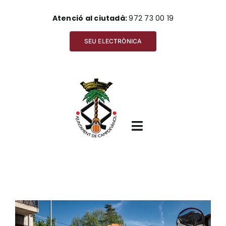
Skip
Atenció al ciutadà:
972 73 00 19
to
content
SEU ELECTRÒNICA
Toggle
Navigation
Inici
View
Ajuntament
Larger