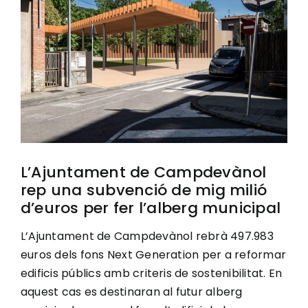
Image
Ciutadania
Actualitat
Municipi
L’Ajuntament de Campdevànol
Cerca
rep una subvenció de mig milió
…
d’euros per fer l’alberg municipal
L’Ajuntament de Campdevànol rebrà 497.983
euros dels fons Next Generation per a reformar
edificis públics amb criteris de sostenibilitat. En
aquest cas es destinaran al futur alberg