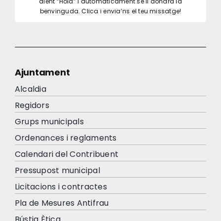
dient “Hola” i automàticament se li donarà la
benvinguda. Clica i envia’ns el teu missatge!
Ajuntament
Alcaldia
Regidors
Grups municipals
Ordenances i reglaments
Calendari del Contribuent
Pressupost municipal
Licitacions i contractes
Pla de Mesures Antifrau
Bústia Ètica