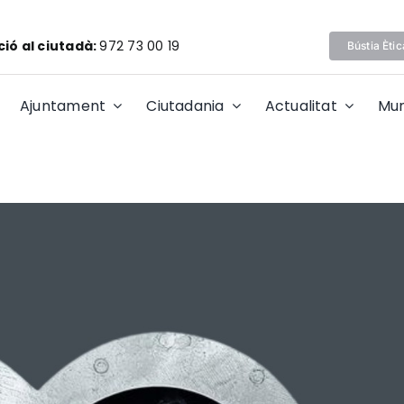
ió al ciutadà:
972 73 00 19
Bústia Ètic
Ajuntament
Ciutadania
Actualitat
Mun