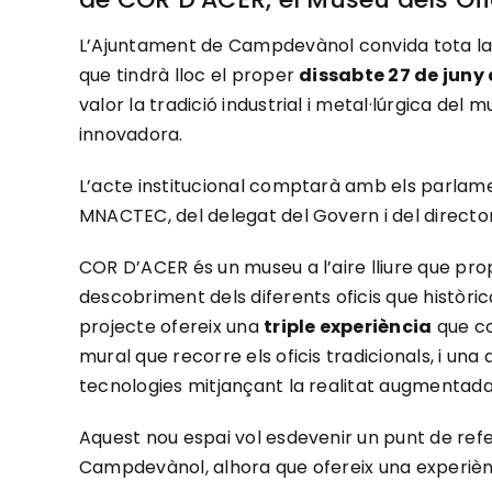
L’Ajuntament de Campdevànol convida tota la c
que tindrà lloc el proper
dissabte 27 de juny a
valor la tradició industrial i metal·lúrgica del m
innovadora.
L’acte institucional comptarà amb els parlame
MNACTEC, del delegat del Govern i del director 
COR D’ACER és un museu a l’aire lliure que prop
descobriment dels diferents oficis que històric
projecte ofereix una
triple experiència
que co
mural que recorre els oficis tradicionals, i una
tecnologies mitjançant la realitat augmentada (R
Aquest nou espai vol esdevenir un punt de refe
Campdevànol, alhora que ofereix una experiènc