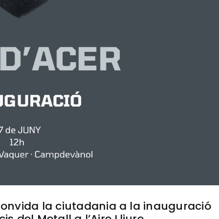
nvida la ciutadania a la inauguració
s del Metall a l’Aire Lliure