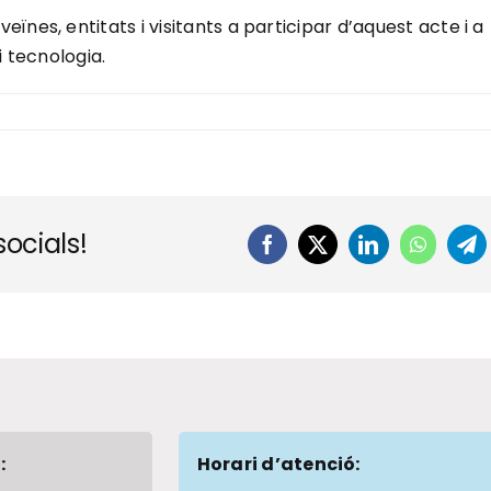
nes, entitats i visitants a participar d’aquest acte i a
i tecnologia.
ocials!
Facebook
X
LinkedIn
WhatsA
Te
:
Horari d’atenció: