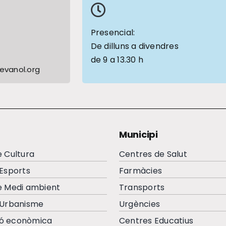
1
Presencial:
De dilluns a divendres
de 9 a 13.30 h
vanol.org
Municipi
e Cultura
Centres de Salut
’Esports
Farmàcies
e Medi ambient
Transports
’Urbanisme
Urgències
ó econòmica
Centres Educatius