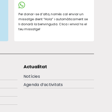
Per donar-se d’alta, només cal enviar un
missatge dient “Hola” i automàticament se
li donarà la benvinguda. Clica i envia’ns el
teu missatge!
Actualitat
Notícies
Agenda d’activitats