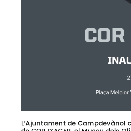
L’Ajuntament de Campdevànol co
de COR D’ACER, el Museu dels Ofici