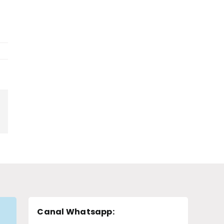
pp
legram
Canal Whatsapp
: