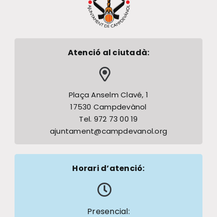
Atenció al ciutadà:
Plaça Anselm Clavé, 1
17530 Campdevànol
Tel. 972 73 00 19
ajuntament@campdevanol.org
Horari d’atenció:
Presencial: