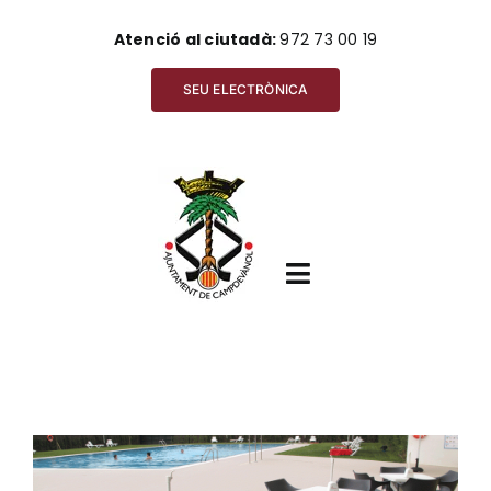
Skip
Atenció al ciutadà:
972 73 00 19
to
content
SEU ELECTRÒNICA
Toggle
Navigation
Inici
View
Ajuntament
Larger