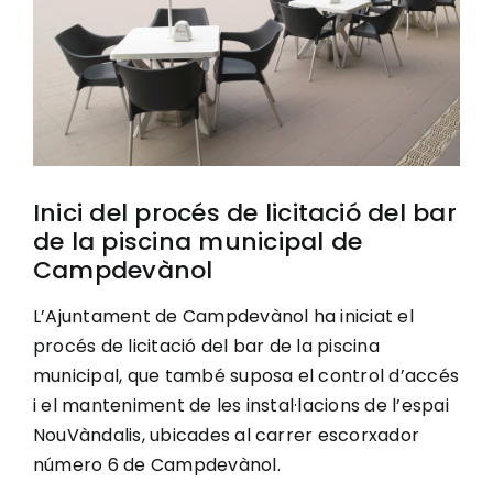
Image
Ciutadania
Actualitat
Municipi
Inici del procés de licitació del bar
de la piscina municipal de
Campdevànol
Cerca
…
L’Ajuntament de Campdevànol ha iniciat el
procés de licitació del bar de la piscina
municipal, que també suposa el control d’accés
i el manteniment de les instal·lacions de l’espai
NouVàndalis, ubicades al carrer escorxador
número 6 de Campdevànol.