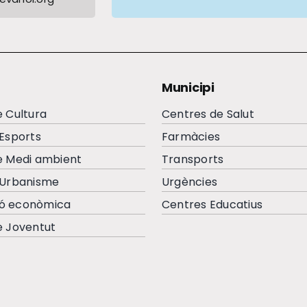
Municipi
e Cultura
Centres de Salut
’Esports
Farmàcies
e Medi ambient
Transports
’Urbanisme
Urgències
ó econòmica
Centres Educatius
e Joventut