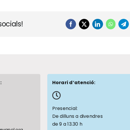
ocials!
Facebook
X
LinkedIn
WhatsA
Te
:
Horari d’atenció:
1
Presencial:
De dilluns a divendres
de 9 a 13.30 h
vanol.org