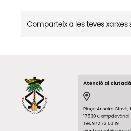
Comparteix a les teves xarxes s
Atenció al ciutadà
Plaça Anselm Clavé, 
17530 Campdevànol
Tel. 972 73 00 19
ajuntament@campde