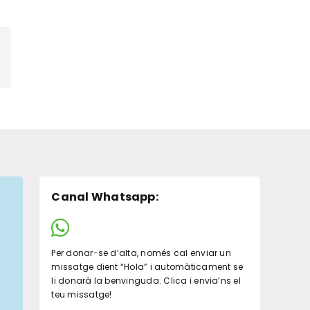
pp
legram
Canal Whatsapp
:
Per donar-se d’alta, només cal enviar un
missatge dient “Hola” i automàticament se
li donarà la benvinguda. Clica i envia’ns el
teu missatge!