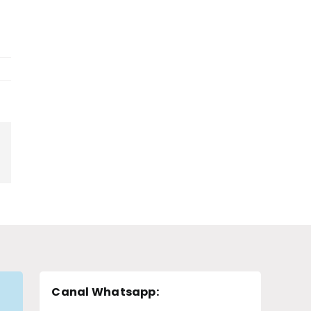
pp
legram
Canal Whatsapp
: