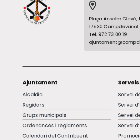
Plaça Anselm Clavé, 
17530 Campdevànol
Tel. 972 73 00 19
ajuntament@campde
Ajuntament
Serveis
Alcaldia
Servei d
Regidors
Servei d
Grups municipals
Servei d
Ordenances i reglaments
Servei d
Calendari del Contribuent
Promoci