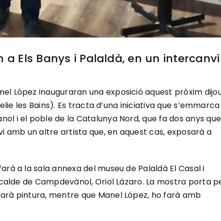
 a Els Banys i Palaldà, en un intercanvi
el López inauguraran una exposició aquest pròxim dijo
melie les Bains). Es tracta d’una iniciativa que s’emmarca
ol i el poble de la Catalunya Nord, que fa dos anys que
vi amb un altre artista que, en aquest cas, exposarà a
arà a la sala annexa del museu de Palaldà El Casal i
alcalde de Campdevànol, Oriol Lázaro. La mostra porta p
sarà pintura, mentre que Manel López, ho farà amb