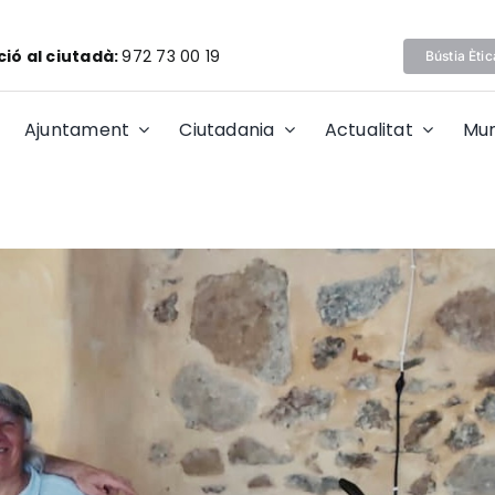
ió al ciutadà:
972 73 00 19
Bústia Ètic
Ajuntament
Ciutadania
Actualitat
Mun