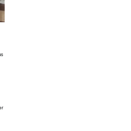
us
er