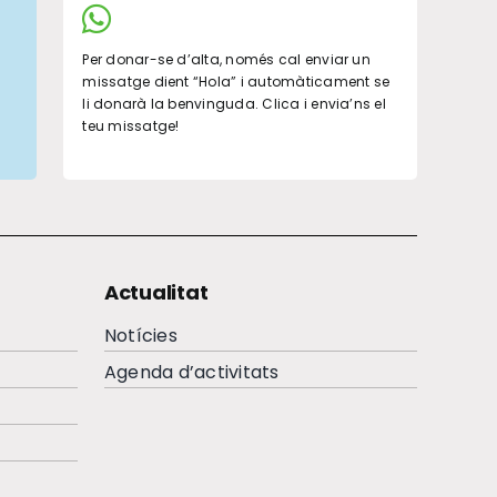
Per donar-se d’alta, només cal enviar un
missatge dient “Hola” i automàticament se
li donarà la benvinguda. Clica i envia’ns el
teu missatge!
Actualitat
Notícies
Agenda d’activitats