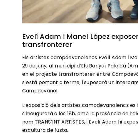
Evelí Adam i Manel López exposen
transfronterer
Els artistes campdevanolencs Evelí Adam i Man
29 de juny, al municipi d’Els Banys i Palaldà (A
en el projecte transfronterer entre Campdevàn
s’està portant a terme, i suposarà un intercan
Campdevànol.
L’exposició dels artistes campdevanolencs es f
s’inaugurarà a les 18h, amb la presència de l’
nom TRANS’INT ARTISTES, i Evelí Adam hi expo
escultura de fusta.