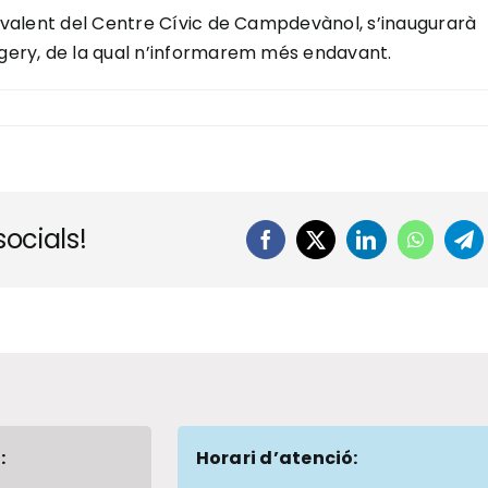
olivalent del Centre Cívic de Campdevànol, s’inaugurarà
rgery, de la qual n’informarem més endavant.
ocials!
Facebook
X
LinkedIn
WhatsA
Te
:
Horari d’atenció: