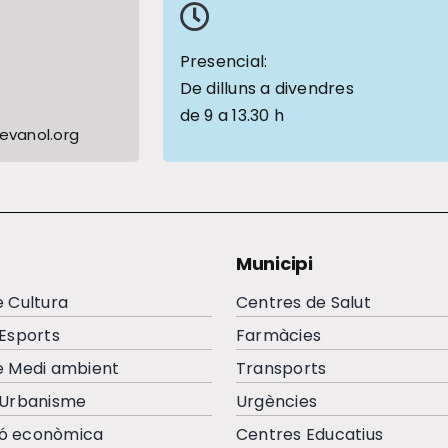
1
Presencial:
De dilluns a divendres
de 9 a 13.30 h
vanol.org
Municipi
e Cultura
Centres de Salut
’Esports
Farmàcies
e Medi ambient
Transports
’Urbanisme
Urgències
ó econòmica
Centres Educatius