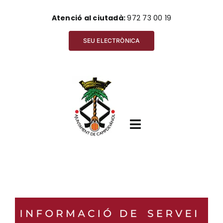
Skip
Atenció al ciutadà:
972 73 00 19
to
content
SEU ELECTRÒNICA
Toggle
Navigation
Inici
View
Ajuntament
Larger