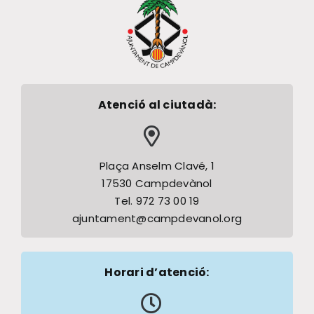
Atenció al ciutadà:
Plaça Anselm Clavé, 1
17530 Campdevànol
Tel. 972 73 00 19
ajuntament@campdevanol.org
Horari d’atenció: