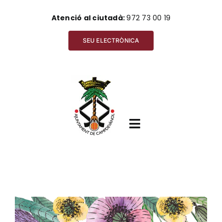
Skip
Atenció al ciutadà:
972 73 00 19
to
content
SEU ELECTRÒNICA
Toggle
Navigation
Inici
View
Ajuntament
Larger