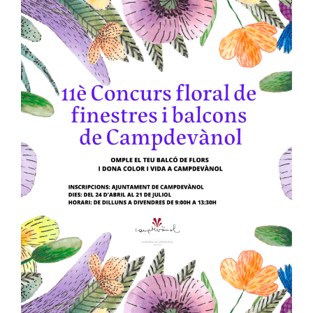
Image
Ciutadania
Actualitat
Municipi
Cerca
…