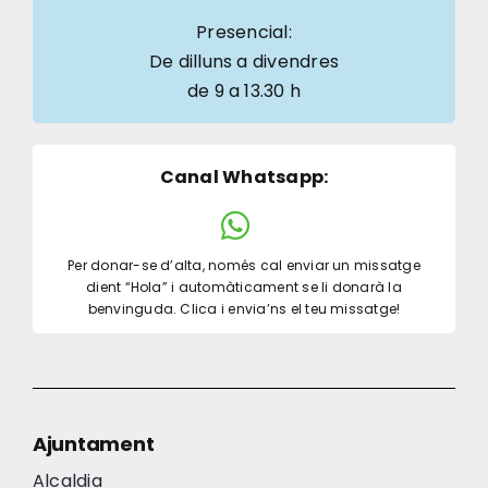
Presencial:
De dilluns a divendres
de 9 a 13.30 h
Canal Whatsapp
:
Per donar-se d’alta, només cal enviar un missatge
dient “Hola” i automàticament se li donarà la
benvinguda. Clica i envia’ns el teu missatge!
Ajuntament
Alcaldia