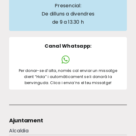
Presencial:
De dilluns a divendres
de 9 a 13.30 h
Canal Whatsapp
:
Per donar-se d’alta, només cal enviar un missatge
dient “Hola” i automàticament se li donarà la
benvinguda. Clica i envia’ns el teu missatge!
Ajuntament
Alcaldia