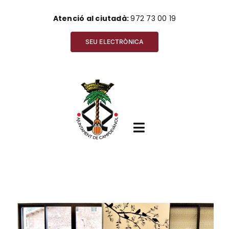
Skip
Atenció al ciutadà:
972 73 00 19
to
content
SEU ELECTRÒNICA
Toggle
Navigation
Inici
View
Ajuntament
Larger