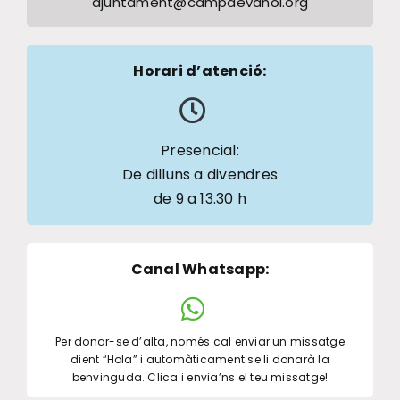
ajuntament@campdevanol.org
Horari d’atenció:
Presencial:
De dilluns a divendres
de 9 a 13.30 h
Canal Whatsapp
:
Per donar-se d’alta, només cal enviar un missatge
dient “Hola” i automàticament se li donarà la
benvinguda. Clica i envia’ns el teu missatge!