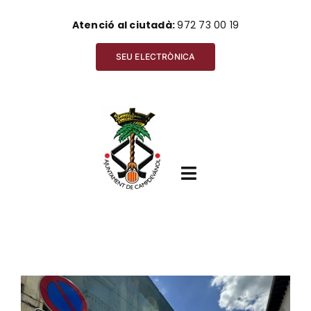
Skip
Atenció al ciutadà:
972 73 00 19
to
content
SEU ELECTRÒNICA
Toggle
Navigation
Inici
View
Ajuntament
Larger