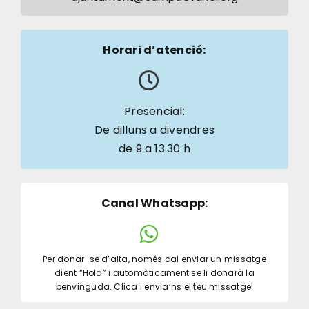
Horari d’atenció:
Presencial:
De dilluns a divendres
de 9 a 13.30 h
Canal Whatsapp
:
Per donar-se d’alta, només cal enviar un missatge
dient “Hola” i automàticament se li donarà la
benvinguda. Clica i envia’ns el teu missatge!