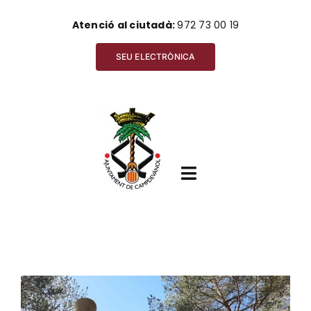
Skip
Atenció al ciutadà:
972 73 00 19
to
content
SEU ELECTRÒNICA
Toggle
Navigation
Inici
View
Ajuntament
Larger