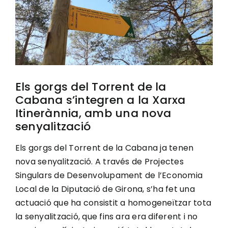
Image
Ciutadania
Actualitat
Els gorgs del Torrent de la
Municipi
Cabana s’integren a la Xarxa
Itinerànnia, amb una nova
senyalització
Cerca
…
Els gorgs del Torrent de la Cabana ja tenen
nova senyalització. A través de Projectes
Singulars de Desenvolupament de l’Economia
Local de la Diputació de Girona, s’ha fet una
actuació que ha consistit a homogeneïtzar tota
la senyalització, que fins ara era diferent i no