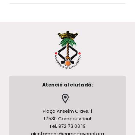
Atenció al ciutadà:
Plaça Anselm Clavé, 1
17530 Campdevànol
Tel. 972 73 00 19
ajuntament@campdevanol.org