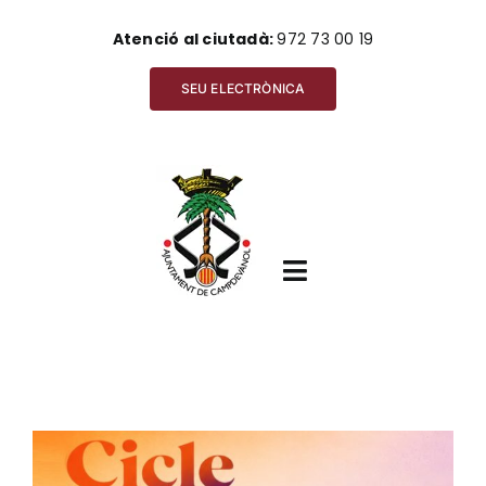
Skip
Atenció al ciutadà:
972 73 00 19
to
content
SEU ELECTRÒNICA
Toggle
Navigation
Inici
View
Ajuntament
Larger