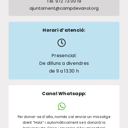
Tel. 972 73 00 19
ajuntament@campdevanol.org
Horari d’atenció:
Presencial:
De dilluns a divendres
de 9 a 13.30 h
Canal Whatsapp
:
Per donar-se d’alta, només cal enviar un missatge
dient “Hola” i automàticament se li donarà la