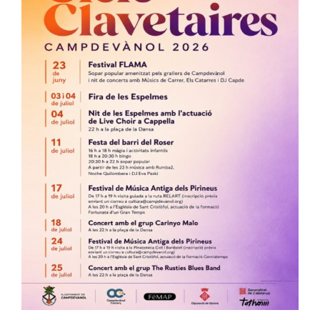
Image
Ciutadania
Actualitat
Municipi
Cerca
…