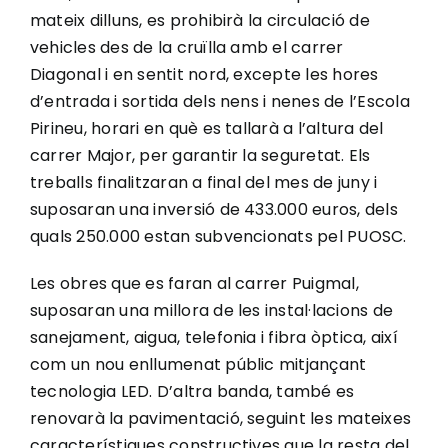
mateix dilluns, es prohibirà la circulació de
vehicles des de la cruïlla amb el carrer
Diagonal i en sentit nord, excepte les hores
d’entrada i sortida dels nens i nenes de l’Escola
Pirineu, horari en què es tallarà a l’altura del
carrer Major, per garantir la seguretat. Els
treballs finalitzaran a final del mes de juny i
suposaran una inversió de 433.000 euros, dels
quals 250.000 estan subvencionats pel PUOSC.
Les obres que es faran al carrer Puigmal,
suposaran una millora de les instal·lacions de
sanejament, aigua, telefonia i fibra òptica, així
com un nou enllumenat públic mitjançant
tecnologia LED. D’altra banda, també es
renovarà la pavimentació, seguint les mateixes
característiques constructives que la resta del