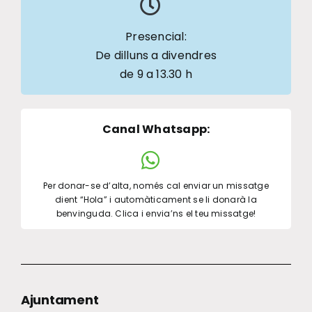
Presencial:
De dilluns a divendres
de 9 a 13.30 h
Canal Whatsapp
:
Per donar-se d’alta, només cal enviar un missatge
dient “Hola” i automàticament se li donarà la
benvinguda. Clica i envia’ns el teu missatge!
Ajuntament