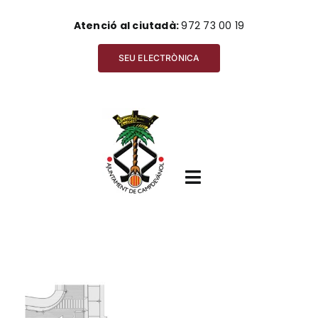
Skip
Atenció al ciutadà:
972 73 00 19
to
content
SEU ELECTRÒNICA
Toggle
Navigation
Inici
View
Ajuntament
Larger