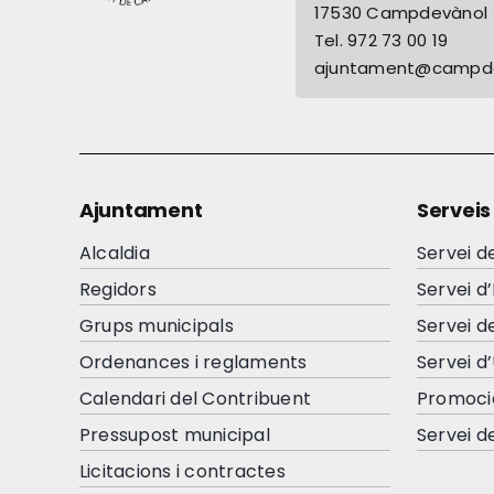
17530 Campdevànol
Tel. 972 73 00 19
ajuntament@campde
Ajuntament
Serveis
Alcaldia
Servei d
Regidors
Servei d
Grups municipals
Servei d
Ordenances i reglaments
Servei d
Calendari del Contribuent
Promoci
Pressupost municipal
Servei d
Licitacions i contractes