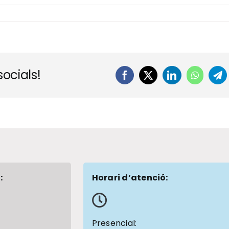
ocials!
Facebook
X
LinkedIn
WhatsA
Te
:
Horari d’atenció:
1
Presencial: