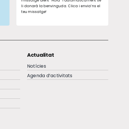
missatge dient “Hola” i automàticament se
li donarà la benvinguda. Clica i envia’ns el
teu missatge!
Actualitat
Notícies
Agenda d’activitats