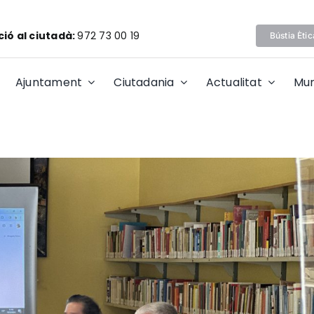
ió al ciutadà:
972 73 00 19
Bústia Ètic
Ajuntament
Ciutadania
Actualitat
Mun