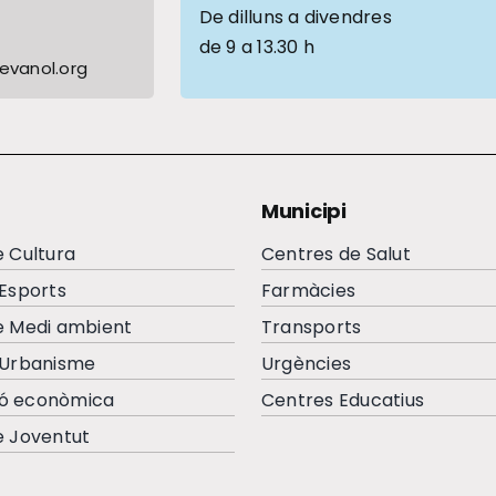
De dilluns a divendres
de 9 a 13.30 h
vanol.org
Municipi
e Cultura
Centres de Salut
’Esports
Farmàcies
e Medi ambient
Transports
’Urbanisme
Urgències
ó econòmica
Centres Educatius
e Joventut