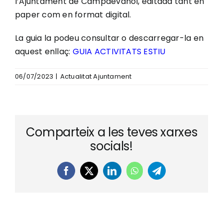
l’Ajuntament de Campdevànol, editada tant en
paper com en format digital.
La guia la podeu consultar o descarregar-la en
aquest enllaç:
GUIA ACTIVITATS ESTIU
06/07/2023
|
Actualitat Ajuntament
Comparteix a les teves xarxes
socials!
Facebook
X
LinkedIn
WhatsApp
Telegram