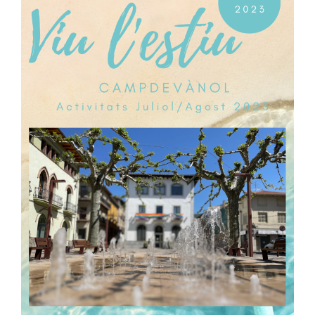
Image
Ciutadania
Actualitat
Municipi
Cerca
…