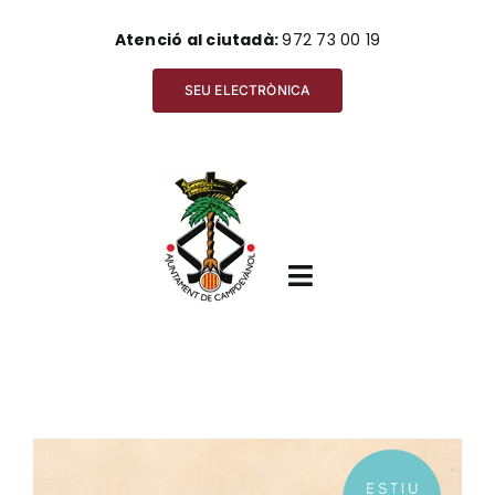
Skip
Atenció al ciutadà:
972 73 00 19
to
content
SEU ELECTRÒNICA
Toggle
Navigation
Inici
View
Ajuntament
Larger