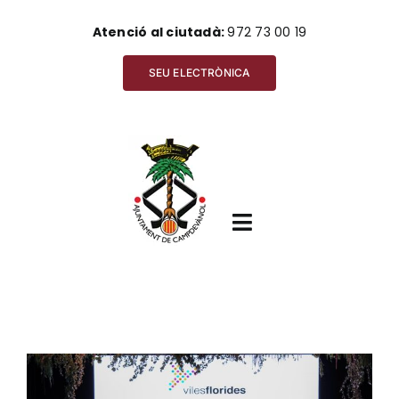
Skip
Atenció al ciutadà:
972 73 00 19
to
content
SEU ELECTRÒNICA
Toggle
Navigation
Inici
View
Ajuntament
Larger