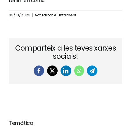
tenim en comú.
03/10/2023
|
Actualitat Ajuntament
Comparteix a les teves xarxes
socials!
Facebook
X
LinkedIn
WhatsApp
Telegram
Temàtica