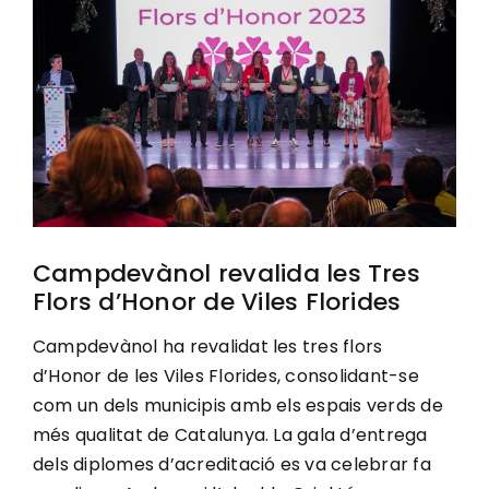
Image
Ciutadania
Actualitat
Municipi
Campdevànol revalida les Tres
Cerca
Flors d’Honor de Viles Florides
…
Campdevànol ha revalidat les tres flors
d’Honor de les Viles Florides, consolidant-se
com un dels municipis amb els espais verds de
més qualitat de Catalunya. La gala d’entrega
dels diplomes d’acreditació es va celebrar fa