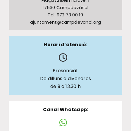
Plaça Anselm Clavé, 1
17530 Campdevànol
Tel. 972 73 00 19
ajuntament@campdevanol.org
Horari d’atenció:
Presencial:
De dilluns a divendres
de 9 a 13.30 h
Canal Whatsapp
: