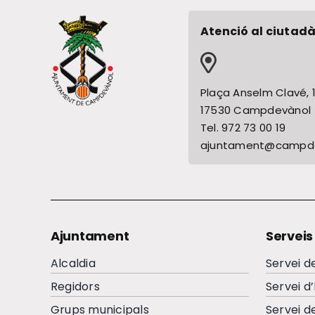
Atenció al ciutadà
Plaça Anselm Clavé, 
17530 Campdevànol
Tel. 972 73 00 19
ajuntament@campde
Ajuntament
Serveis
Alcaldia
Servei d
Regidors
Servei d
Grups municipals
Servei d