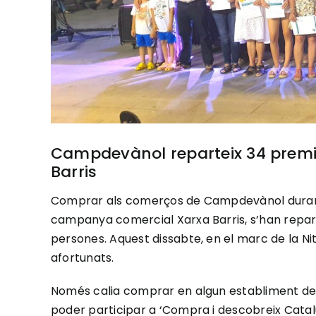
Campdevànol reparteix 34 premi
Barris
Comprar als comerços de Campdevànol durant e
campanya comercial Xarxa Barris, s’han repart
persones. Aquest dissabte, en el marc de la Nit
afortunats.
Només calia comprar en algun establiment del 
poder participar a ‘Compra i descobreix Catalu