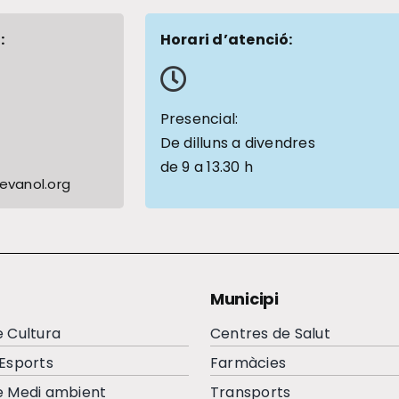
:
Horari d’atenció:
1
Presencial:
De dilluns a divendres
de 9 a 13.30 h
vanol.org
Municipi
e Cultura
Centres de Salut
’Esports
Farmàcies
e Medi ambient
Transports