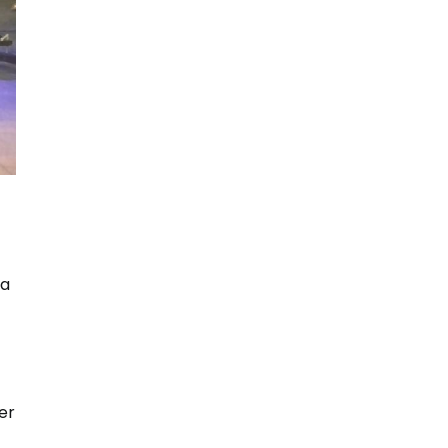
la
er