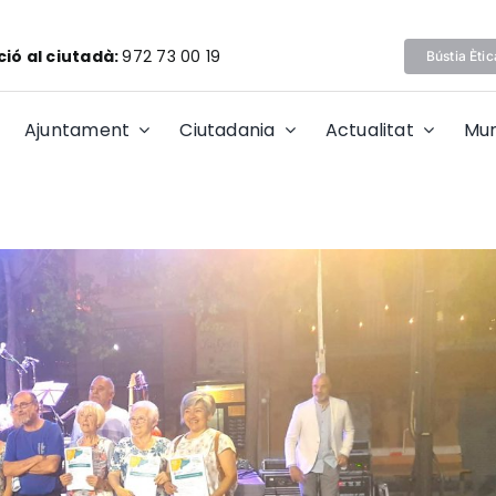
ió al ciutadà:
972 73 00 19
Bústia Ètic
Ajuntament
Ciutadania
Actualitat
Mun