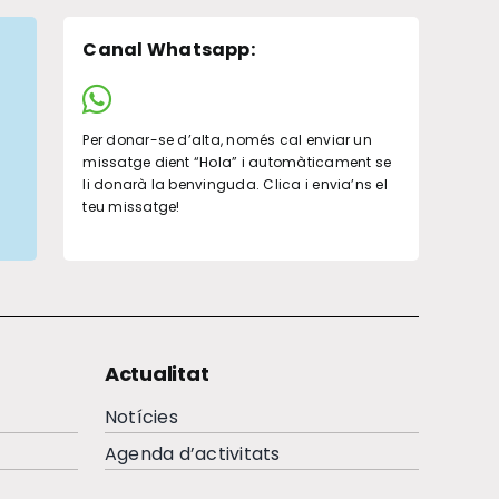
Canal Whatsapp
:
Per donar-se d’alta, només cal enviar un
missatge dient “Hola” i automàticament se
li donarà la benvinguda. Clica i envia’ns el
teu missatge!
Actualitat
Notícies
Agenda d’activitats