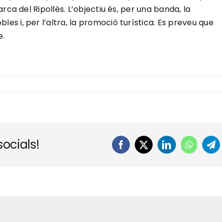
rca del Ripollès. L’objectiu és, per una banda, la
 i, per l’altra, la promoció turística. Es preveu que
e.
ocials!
Facebook
X
LinkedIn
WhatsA
Te