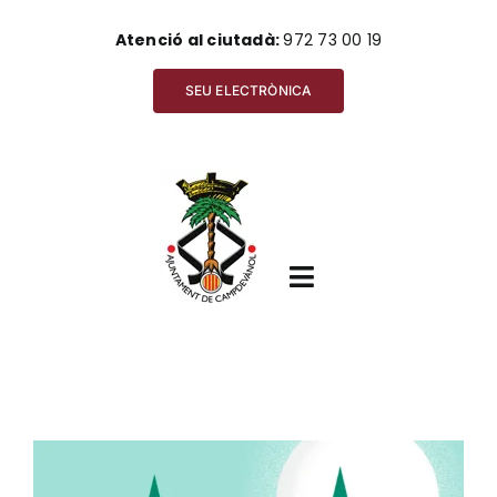
Skip
Atenció al ciutadà:
972 73 00 19
to
content
SEU ELECTRÒNICA
Toggle
Navigation
Inici
View
Ajuntament
Larger