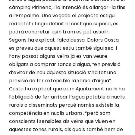
càmping Pirinenc, i la intenció és allargar-la fins
a l’Empalme. Una vegada el projecte estigui
redactat i tingui definit el cost que suposa, es
podrà concretar quin tram es pot assolir.
Segons ha explicat l’alcaldessa, Dolors Costa,
es preveu que aquest estiu també sigui sec, i
l’any passat alguns veïns ja es van veure
obligats a comprar tancs d’aigua, “en previsió
d’evitar de nou aquesta situació s’ha fet una
previsió de fer extensible la xarxa d’aigua”.
Costa ha explicat que com Ajuntament no hi ha
l’obligació de fer arribar l’aigua potable a nuclis
rurals o disseminats perquè només existeix la
competència en nuclis urbans, “però som
conscients i sensibles als veïns que viuen en
aquestes zones rurals, als quals també hem de