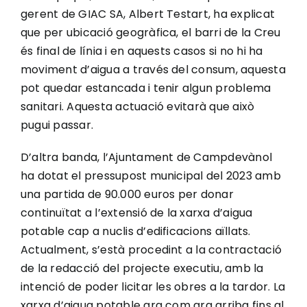
gerent de GIAC SA, Albert Testart, ha explicat
que per ubicació geogràfica, el barri de la Creu
és final de línia i en aquests casos si no hi ha
moviment d’aigua a través del consum, aquesta
pot quedar estancada i tenir algun problema
sanitari. Aquesta actuació evitarà que això
pugui passar.
D’altra banda, l’Ajuntament de Campdevànol
ha dotat el pressupost municipal del 2023 amb
una partida de 90.000 euros per donar
continuïtat a l’extensió de la xarxa d’aigua
potable cap a nuclis d’edificacions aïllats.
Actualment, s’està procedint a la contractació
de la redacció del projecte executiu, amb la
intenció de poder licitar les obres a la tardor. La
xarxa d’aigua potable ara com ara arriba fins al