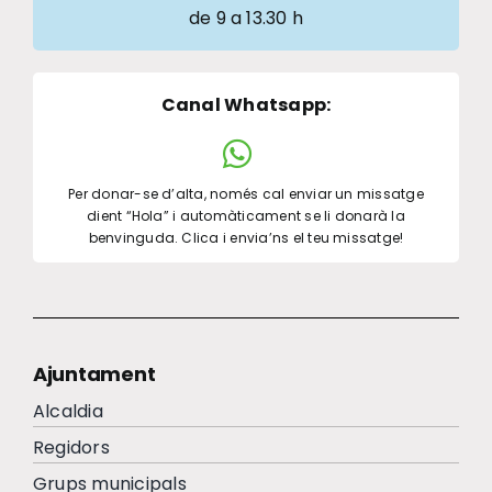
de 9 a 13.30 h
Canal Whatsapp
:
Per donar-se d’alta, només cal enviar un missatge
dient “Hola” i automàticament se li donarà la
benvinguda. Clica i envia’ns el teu missatge!
Ajuntament
Alcaldia
Regidors
Grups municipals