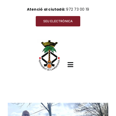
Skip
Atenció al ciutadà:
972 73 00 19
to
content
SEU ELECTRÒNICA
Toggle
Navigation
Inici
View
Ajuntament
Larger