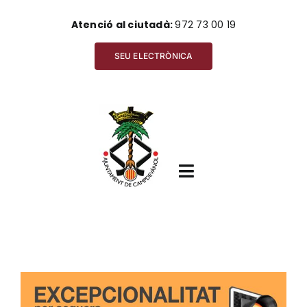
Skip
Atenció al ciutadà:
972 73 00 19
to
content
SEU ELECTRÒNICA
Toggle
Navigation
Inici
View
Ajuntament
Larger