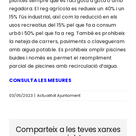
plantes sempre que es faci gota a gota o amb
regadora. El reg agrícola es redueix un 40% i un
15% l’ús industrial, així com la reducció en els
usos recreatius del 15% pel que fa a consum
urbà i 50% pel que fa a reg. També es prohibeix
la neteja de carrers, paviments o clavegueram
amb aigua potable. Es prohibeix omplir piscines
buides i només es permet el reompliment
parcial de piscines amb recirculació d’aigua.
CONSULTA LES MESURES
03/05/2023
|
Actualitat Ajuntament
Comparteix a les teves xarxes