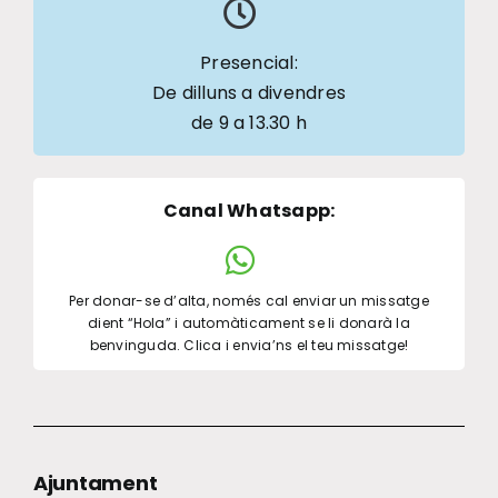
Presencial:
De dilluns a divendres
de 9 a 13.30 h
Canal Whatsapp
:
Per donar-se d’alta, només cal enviar un missatge
dient “Hola” i automàticament se li donarà la
benvinguda. Clica i envia’ns el teu missatge!
Ajuntament