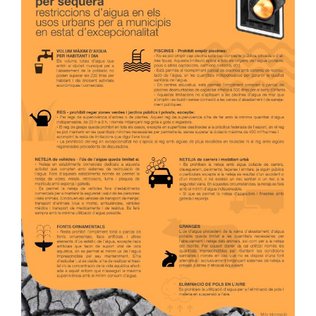
Image
Ciutadania
Actualitat
Municipi
Cerca
…