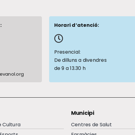
:
Horari d’atenció:
1
Presencial:
De dilluns a divendres
de 9 a 13.30 h
vanol.org
Municipi
e Cultura
Centres de Salut
’Esports
Farmàcies