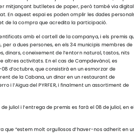
er mitjançant butlletes de paper, però també via digital
cat. En aquest espai es poden omplir les dades personal
quet de la compra que acredita la participació.
tificats amb el cartell de la campanya, i els premis q
s, per a dues persones, en els 34 municipis membres de 
es, dinars, coneixement de l’entorn natural, tastos, nits
ntre altres activitats. En el cas de Campdevànol, es
07-08 d’octubre, que consistirà en un esmorzar de
rrent de la Cabana, un dinar en un restaurant de
ro i l’Aigua del PYRFER, i finalment un assortiment de
de juliol i l’entrega de premis es farà el 08 de juliol, en e
ura que “estem molt orgullosos d’haver-nos adherit en u