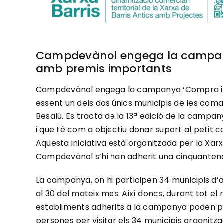
Campdevànol engega la campany
amb premis importants
Campdevànol engega la campanya ‘Compra i de
essent un dels dos únics municipis de les co
Besalú. Es tracta de la 13ª edició de la campan
i que té com a objectiu donar suport al petit c
Aquesta iniciativa està organitzada per la Xarx
Campdevànol s’hi han adherit una cinquantena
La campanya, on hi participen 34 municipis d’ar
al 30 del mateix mes. Així doncs, durant tot e
establiments adherits a la campanya poden par
persones per visitar els 34 municipis organitz