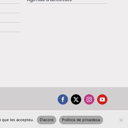
em que les accepteu.
D'acord
Política de privadesa