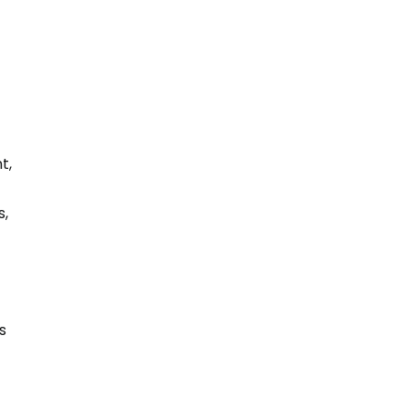
t,
s,
s