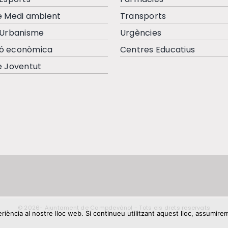
e Medi ambient
Transports
’Urbanisme
Urgències
ó econòmica
Centres Educatius
e Joventut
© 2026- Ajuntament de Campdevànol - Tots els drets reservats
riència al nostre lloc web. Si continueu utilitzant aquest lloc, assumir