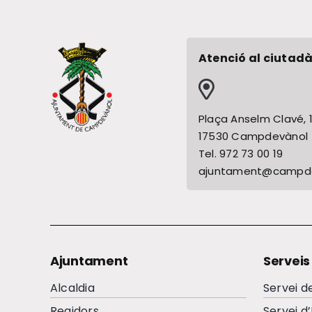
Atenció al ciutadà
Plaça Anselm Clavé, 
17530 Campdevànol
Tel. 972 73 00 19
ajuntament@campde
Ajuntament
Serveis
Alcaldia
Servei d
Regidors
Servei d