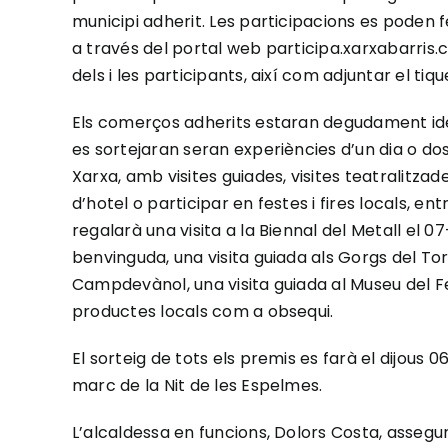
municipi adherit. Les participacions es poden f
a través del portal web participa.xarxabarris.
dels i les participants, així com adjuntar el ti
Els comerços adherits estaran degudament iden
es sortejaran seran experiències d’un dia o do
Xarxa, amb visites guiades, visites teatralitzad
d’hotel o participar en festes i fires locals, e
regalarà una visita a la Biennal del Metall el 
benvinguda, una visita guiada als Gorgs del To
Campdevànol, una visita guiada al Museu del Fer
productes locals com a obsequi.
El sorteig de tots els premis es farà el dijous 06 
marc de la Nit de les Espelmes.
L’alcaldessa en funcions, Dolors Costa, asseg