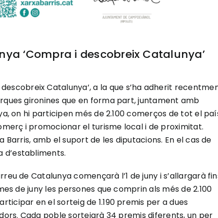
a ‘Compra i descobreix Catalunya’
scobreix Catalunya’, a la que s’ha adherit recentmen
marques gironines que en forma part, juntament amb
ya, on hi participen més de 2.100 comerços de tot el paí
omerç i promocionar el turisme local i de proximitat.
a Barris, amb el suport de les diputacions. En el cas de
 d’establiments.
reu de Catalunya començarà l’1 de juny i s’allargarà fin
l mes de juny les persones que comprin als més de 2.100
ticipar en el sorteig de 1.190 premis per a dues
adors. Cada poble sortejarà 34 premis diferents, un per