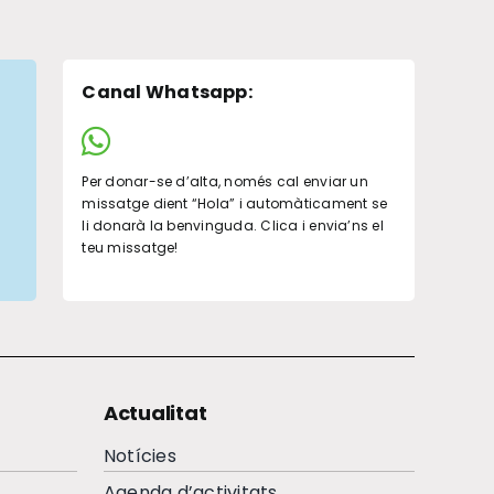
Canal Whatsapp
:
Per donar-se d’alta, només cal enviar un
missatge dient “Hola” i automàticament se
li donarà la benvinguda. Clica i envia’ns el
teu missatge!
Actualitat
Notícies
Agenda d’activitats