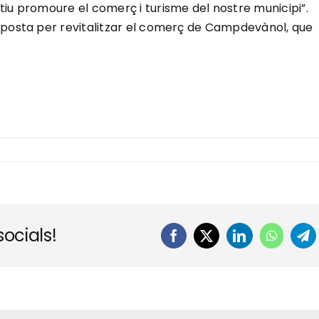
iu promoure el comerç i turisme del nostre municipi”.
aposta per revitalitzar el comerç de Campdevànol, que
ocials!
Facebook
X
LinkedIn
WhatsA
Te