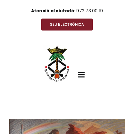
Skip
Atenció al ciutadà:
972 73 00 19
to
content
SEU ELECTRÒNICA
Toggle
Navigation
Inici
View
Ajuntament
Larger