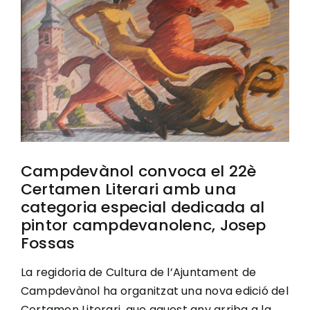
Image
Ciutadania
Actualitat
Municipi
Campdevànol convoca el 22è
Cerca
Certamen Literari amb una
…
categoria especial dedicada al
pintor campdevanolenc, Josep
Fossas
La regidoria de Cultura de l’Ajuntament de
Campdevànol ha organitzat una nova edició del
Certamen Literari, que aquest any arriba a la