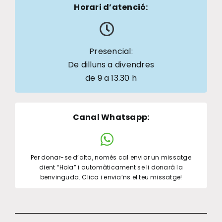
Horari d’atenció:
Presencial:
De dilluns a divendres
de 9 a 13.30 h
Canal Whatsapp
:
Per donar-se d’alta, només cal enviar un missatge
dient “Hola” i automàticament se li donarà la
benvinguda. Clica i envia’ns el teu missatge!