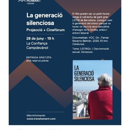
Image
Ciutadania
Actualitat
Municipi
Cerca
…