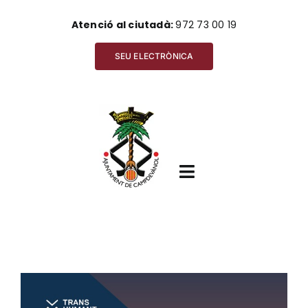
Skip
Atenció al ciutadà:
972 73 00 19
to
content
SEU ELECTRÒNICA
Toggle
Navigation
Inici
View
Ajuntament
Larger