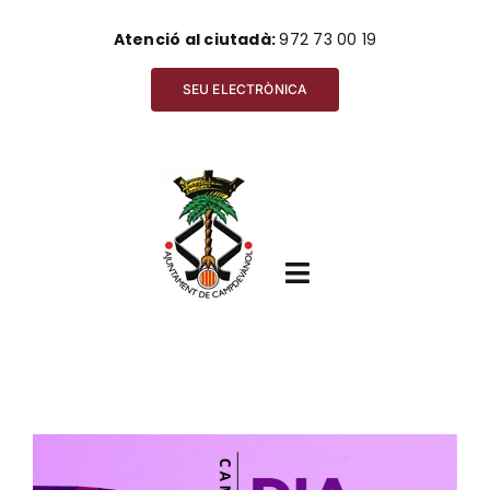
Skip
Atenció al ciutadà:
972 73 00 19
to
content
SEU ELECTRÒNICA
Toggle
Navigation
Inici
View
Ajuntament
Larger