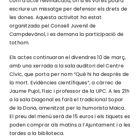
com a acte reivindicatiu, on si es vol es podrà
escriure un missatge per defensar els drets de
les dones. Aquesta activitat ha estat
organitzada pel Consell Juvenil de
Campdevànol, i es demana la participació de
tothom.
Els actes continuaran el divendres 10 de març,
amb una xerrada a la sala auditori del Centre
Cívic, que porta per nom “Què hi ha després de
la mort. Evidències científiques”, a càrrec de
Jaume Pujol, físic i professor de la UPC. A les 21h
a la sala Diagonal es farà el tradicional Sopar
de la Dona, amenitzat per la humorista Maica.
El preu del menú serà de 15 euros i els tiquets es
poden comprar als matins a l’Ajuntament i a les
tardes a la biblioteca.