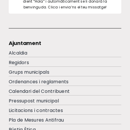
dient “Hola” i automàticament se li donarà la
benvinguda. Clica i envia’ns el teu missatge!
Ajuntament
Alcaldia
Regidors
Grups municipals
Ordenances i reglaments
Calendari del Contribuent
Pressupost municipal
Licitacions i contractes
Pla de Mesures Antifrau
Bústia Ètica