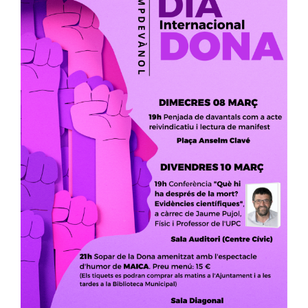
Image
Ciutadania
Actualitat
Municipi
Cerca
…