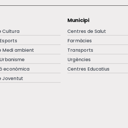
Municipi
e Cultura
Centres de Salut
’Esports
Farmàcies
e Medi ambient
Transports
’Urbanisme
Urgències
ó econòmica
Centres Educatius
e Joventut