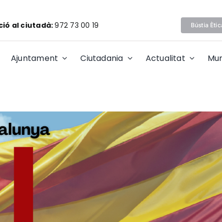
ió al ciutadà:
972 73 00 19
Bústia Ètic
Ajuntament
Ciutadania
Actualitat
Mun