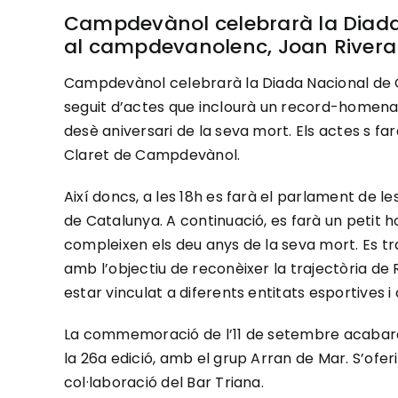
Campdevànol celebrarà la Dia
al campdevanolenc, Joan Rivera
Campdevànol celebrarà la Diada Nacional de 
seguit d’actes que inclourà un record-homen
desè aniversari de la seva mort. Els actes s fara
Claret de Campdevànol.
Així doncs, a les 18h es farà el parlament de le
de Catalunya. A continuació, es farà un petit
compleixen els deu anys de la seva mort. Es tra
amb l’objectiu de reconèixer la trajectòria de 
estar vinculat a diferents entitats esportives i 
La commemoració de l’11 de setembre acabarà 
la 26a edició, amb el grup Arran de Mar. S’ofer
col·laboració del Bar Triana.