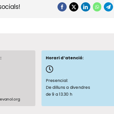
ocials!
Facebook
X
LinkedIn
WhatsA
Te
:
Horari d’atenció:
1
Presencial:
De dilluns a divendres
de 9 a 13.30 h
vanol.org