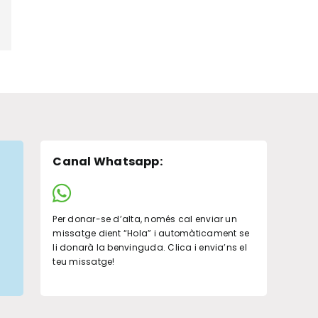
pp
legram
Canal Whatsapp
:
Per donar-se d’alta, només cal enviar un
missatge dient “Hola” i automàticament se
li donarà la benvinguda. Clica i envia’ns el
teu missatge!