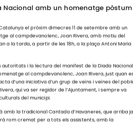
da Nacional amb un homenatge pòstum
Catalunya el pròxim dimecres 11 de setembre amb un
atge al campdevanolenc, Joan Rivera, amb motiu del
n a la tarda, a partir de les 18h, a la plaça Antoni Maria
s autoritats i la lectura del manifest de la Diada Naciona
 homenatge al campdevanolenc, Joan Rivera, just quan e
cta d’una iniciativa d’un grup de veïns i veïnes del pobl
Rivera, qui va ser regidor de l’Ajuntament, i sempre va
culturals del municipi.
amb la tradicional Cantada d’Havaneres, que arriba ja
irà rom cremat per a tots els assistents, amb la