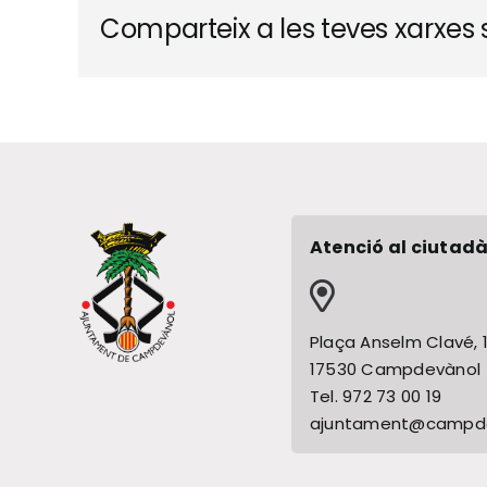
Comparteix a les teves xarxes s
Atenció al ciutadà
Plaça Anselm Clavé, 
17530 Campdevànol
Tel. 972 73 00 19
ajuntament@campde