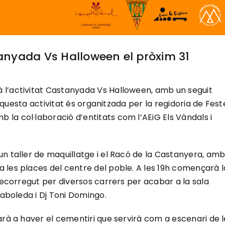
nyada Vs Halloween el pròxim 31
 l’activitat Castanyada Vs Halloween, amb un seguit
. Aquesta activitat és organitzada per la regidoria de Fest
la col·laboració d’entitats com l’AEiG Els Vàndals i
n taller de maquillatge i el Racó de la Castanyera, am
 les places del centre del poble. A les 19h començarà l
recorregut per diversos carrers per acabar a la sala
raboleda i Dj Toni Domingo.
arà a haver el cementiri que servirà com a escenari de l