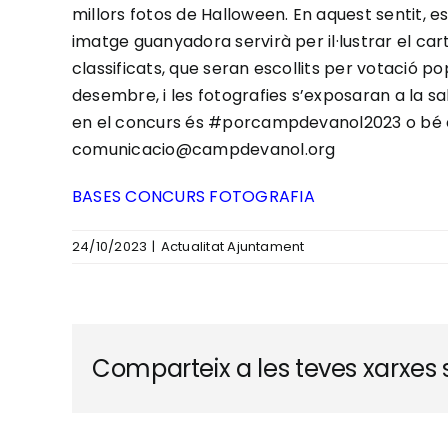
millors fotos de Halloween. En aquest sentit, e
imatge guanyadora servirà per il·lustrar el car
classificats, que seran escollits per votació po
desembre, i les fotografies s’exposaran a la sa
en el concurs és #porcampdevanol2023 o bé e
comunicacio@campdevanol.org
BASES CONCURS FOTOGRAFIA
24/10/2023
|
Actualitat Ajuntament
Comparteix a les teves xarxes s