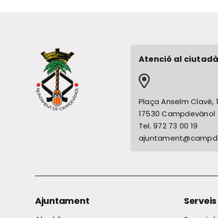
Atenció al ciutadà
Plaça Anselm Clavé, 
17530 Campdevànol
Tel. 972 73 00 19
ajuntament@campde
Ajuntament
Serveis