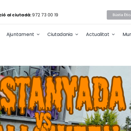
ió al ciutadà:
972 73 00 19
Bústia Ètic
Ajuntament
Ciutadania
Actualitat
Mun