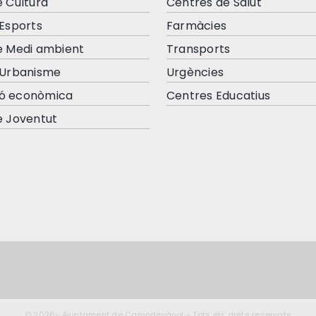
e Cultura
Centres de Salut
’Esports
Farmàcies
e Medi ambient
Transports
’Urbanisme
Urgències
ó econòmica
Centres Educatius
e Joventut
© 2026- Ajuntament de Campdevànol - Tots els drets reservats