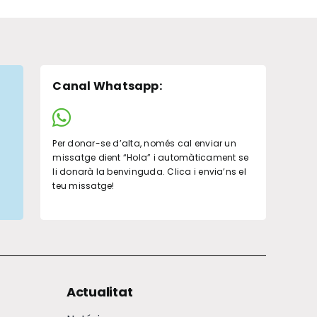
Canal Whatsapp
:
Per donar-se d’alta, només cal enviar un
missatge dient “Hola” i automàticament se
li donarà la benvinguda. Clica i envia’ns el
teu missatge!
Actualitat