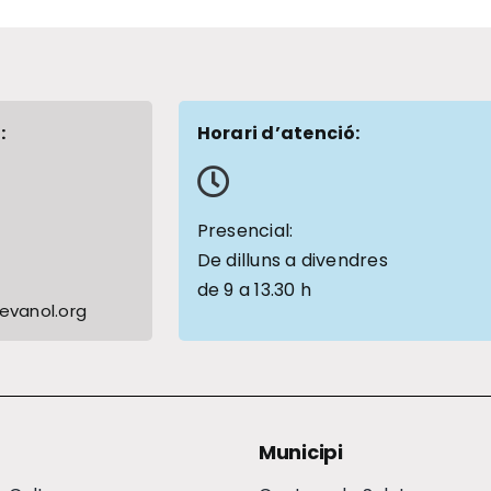
:
Horari d’atenció:
1
Presencial:
De dilluns a divendres
de 9 a 13.30 h
vanol.org
Municipi