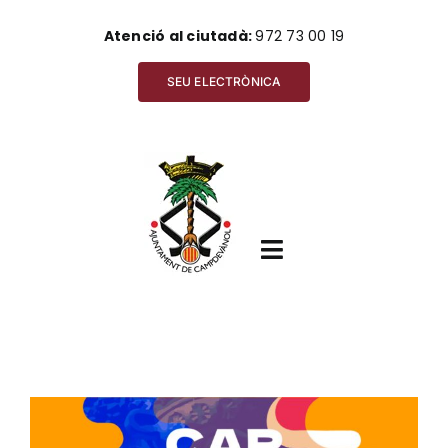
Skip
Atenció al ciutadà:
972 73 00 19
to
content
SEU ELECTRÒNICA
Toggle
Navigation
Inici
View
Ajuntament
Larger