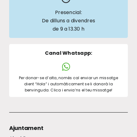
Presencial:
De dilluns a divendres
de 9 a 13.30 h
Canal Whatsapp
:
Per donar-se d’alta, només cal enviar un missatge
dient “Hola” i automàticament se li donarà la
benvinguda. Clica i envia’ns el teu missatge!
Ajuntament