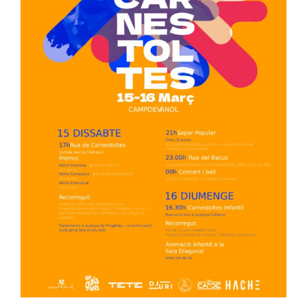
Image
Ciutadania
Actualitat
Municipi
Cerca
…