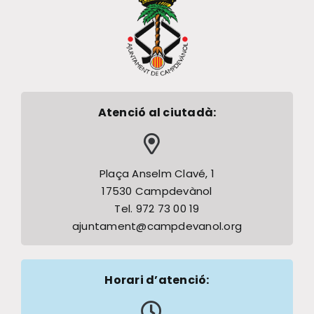
Atenció al ciutadà:
Plaça Anselm Clavé, 1
17530 Campdevànol
Tel. 972 73 00 19
ajuntament@campdevanol.org
Horari d’atenció: