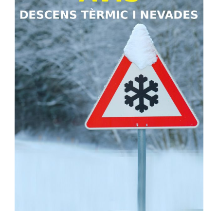
Image
Ciutadania
Actualitat
Municipi
Cerca
…