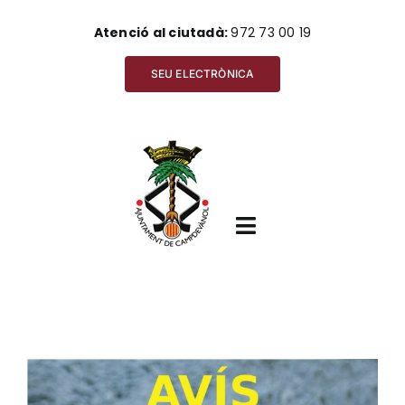
Skip
Atenció al ciutadà:
972 73 00 19
to
content
SEU ELECTRÒNICA
Toggle
Navigation
Inici
View
Ajuntament
Larger