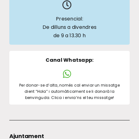
Presencial:
De dilluns a divendres
de 9 a 13.30 h
Canal Whatsapp
:
Per donar-se d’alta, només cal enviar un missatge
dient “Hola” i automàticament se li donarà la
benvinguda. Clica i envia’ns el teu missatge!
Ajuntament