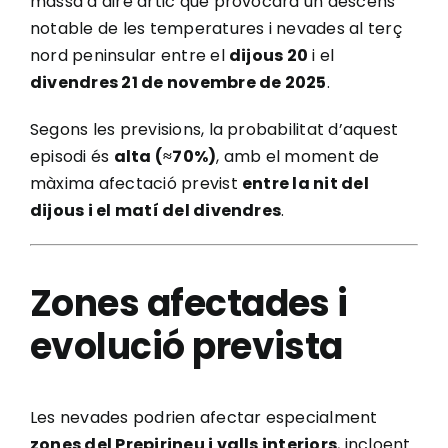
massa d’aire àrtic que provocarà un descens
notable de les temperatures i nevades al terç
nord peninsular entre el
dijous 20
i el
divendres 21 de novembre de 2025
.
Segons les previsions, la probabilitat d’aquest
episodi és
alta (≈70%)
, amb el moment de
màxima afectació previst
entre la nit del
dijous i el matí del divendres
.
Zones afectades i
evolució prevista
Les nevades podrien afectar especialment
zones del Prepirineu i valls interiors
, incloent